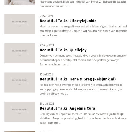
Nederland gevierd. Dit is een initiatief van Merci. Zij hebben dit bedacht
om vrienden en famili ...
23 Sep 2021
Beautiful Talks: Lifestylejunkie
Haar Instagram-naam geeft weer wat wij stiekem eigenlijk allemaal wel
een beetje zijn: '@lifestylejunkienl’. Wij houden niet alleen van interieur,
maar ook van ...
27 Aug 2021
Beautiful Talks: Quellejoy
De geur van dennenappels, het geluid van vogels in de vroege morgen en
het uitzicht op een heerlijk stel bomen. Dit is dé perfecte get-away!
Samen met haar man ...
30 Jul 2021
Beautiful Talks: Irene & Greg (Reisjunk.nl)
Reizen over heel de wereld met de liefde van je leven. Genieten van de
zonsopgang op de mooiste plekken, snorkelen in de meest kleurrijke
zeeën en dit ook nog e ...
18 Jun 2021
Beautiful Talks: Angelina Cura
Gezellig van hak op de tak met Lien! De Italiaanse roots zijn duidelijk
zichtbaar: Angelina praat vlug, beeldt uit met haar handen en laat weten
dat zij enthous ...