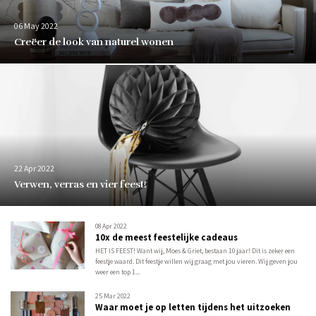
06 May 2022
Creëer de look van naturel wonen
22 Apr 2022
Verwen, verras en vier feest!
08 Apr 2022
10x de meest feestelijke cadeaus
HET IS FEEST! Want wij, Moes & Griet, bestaan 10 jaar! Dit is zeker een
feestje waard. Dit feestje willen wij graag met jou vieren. Wij geven jou
weer een top 1...
25 Mar 2022
Waar moet je op letten tijdens het uitzoeken