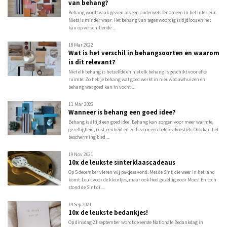
van behang?
Behang wordt vaak gezien als een ouderwets fenomeen in het interieur.
Niets is minder waar. Het behang van tegenwoordig is tijdloos en het
kan op verschillende ...
18 Mar 2022
Wat is het verschil in behangsoorten en waarom
is dit relevant?
Niet elk behang is hetzelfde en niet elk behang is geschikt voor elke
ruimte. Zo heb je behang wat goed werkt in nieuwbouwhuizen en
behang wat goed kan in vocht ...
11 Mar 2022
Wanneer is behang een goed idee?
Behang is áltijd een goed idee! Behang kan zorgen voor meer warmte,
gezelligheid, rust, eenheid en zelfs voor een betere akoestiek. Ook kan het
bescherming bied ...
19 Nov 2021
10x de leukste sinterklaascadeaus
Op 5 december vieren wij pakjesavond. Met de Sint, die weer in het land
komt. Leuk voor de kleintjes, maar ook heel gezellig voor Moes! En toch
stond de Sint di ...
19 Sep 2021
10x de leukste bedankjes!
Op dinsdag 21 september wordt de eerste Nationale Bedankdag in