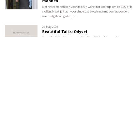
mannen
Met het zomerseizoen voor de deur, wordt het weer tijd om de BBQ af te
stoffen. Maak je klaar voor eindeloze zwoele warme zomeravonden,
waar uitgebreid ge-bbq’d ...
25 May 2019
Beautiful Talks: Odyvet
Beautiful Talks: Odyvet van de Vin. Eigenlijk hoeft haar achternaam er
niet eens bij: als wij ‘Odyvet’ zeggen, weten jullie vast meteen wie wij
bedoelen. Over h ...
31 May 2019
5 x de leukste vegan portemonnees
Je neemt hem overal mee naar toe, hij dient bovendien als opslagplek en
als je hem kwijt bent, dan is er paniek. Rarara, wat is dit? Je
portemonnee! De lederen ...
Show next articles...
[powr-popup id=fe31d25c_1536594667]
Meld je aan voor onze nieuwsbrief
Ontvang de laatste updates, nieuws en aanbiedingen via email