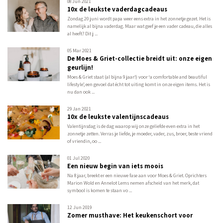
08 Jun 2021
10x de leukste vaderdagcadeaus
Zondag 20 juni wordt papa weer eens extra in het zonnetje gezet. Het is
namelijk al bijna vaderdag. Maar wat geef je een vader cadeau, die alles
al heeft? Dit j ...
05 Mar 2021
De Moes & Griet-collectie breidt uit: onze eigen
geurlijn!
Moes & Griet staat (al bijna 9 jaar!) voor ‘a comfortable and beautiful
lifestyle’, een gevoel dat écht tot uiting komt in onze eigen items. Het is
nu dan ook ...
29 Jan 2021
10x de leukste valentijnscadeaus
Valentijnsdag is de dag waarop wij onze geliefde even extra in het
zonnetje zetten. Verras je liefde, je moeder, vader, zus, broer, beste vriend
of vriendin, oo ...
01 Jul 2020
Een nieuw begin van iets moois
Na 8 jaar, breekt er een nieuwe fase aan voor Moes & Griet. Oprichters
Marion Wold en Annelot Lems nemen afscheid van het merk, dat
symbool is komen te staan vo ...
12 Jun 2019
Zomer musthave: Het keukenschort voor