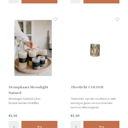
Stompkaars Moonlight
Theelicht COLOUR
Naturel
Afmetingen: 6,5x6,5x11,5cm
Theelichten zijn een musthave in ieder
Rustiek twinkel lichteffect
woning en geven uw huis direct een
warm en sfeervol gevoel.
€3,50
€3,00