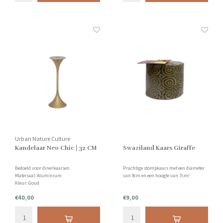
Urban Nature Culture
Kandelaar Neo Chic | 32 CM
Swaziland Kaars Giraffe
Bedoeld voor dinerkaarsen
Prachtige stompkaars met een diameter
Materiaal: Aluminium
van 9cm en een hoogte van 7cm!
Kleur: Goud
Grootte: 12 x 12 x 32 CM
€40,00
€9,00