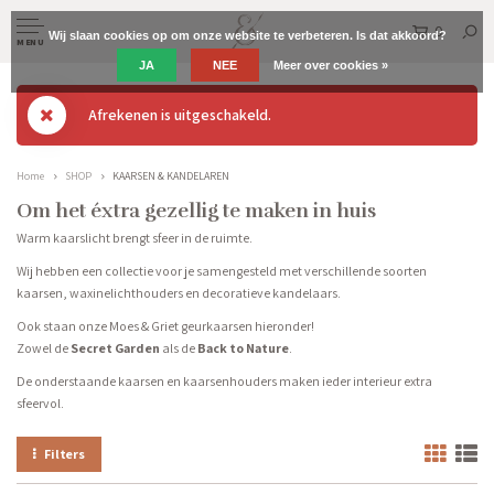
0
Wij slaan cookies op om onze website te verbeteren. Is dat akkoord?
MENU
JA
NEE
Meer over cookies »
Afrekenen is uitgeschakeld.
Home
SHOP
KAARSEN & KANDELAREN
Om het éxtra gezellig te maken in huis
Warm kaarslicht brengt sfeer in de ruimte.
Wij hebben een collectie voor je samengesteld met verschillende soorten
kaarsen, waxinelichthouders en decoratieve kandelaars.
Ook staan onze Moes & Griet geurkaarsen hieronder!
Zowel de
Secret Garden
als de
Back to Nature
.
De onderstaande kaarsen en kaarsenhouders maken ieder interieur extra
sfeervol.
Filters