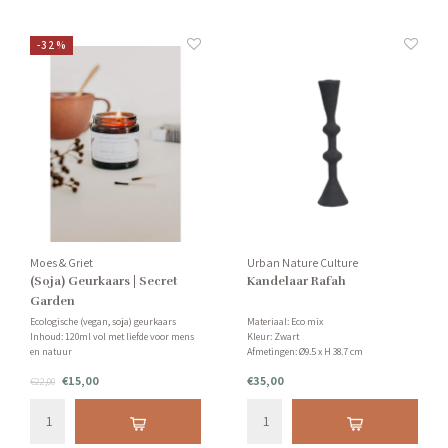
-32%
Moes & Griet
Urban Nature Culture
(Soja) Geurkaars | Secret
Kandelaar Rafah
Garden
Ecologische (vegan, soja) geurkaars
Materiaal: Eco mix
Inhoud: 120ml vol met liefde voor mens
Kleur: Zwart
en natuur
Afmetingen: Ø9.5 x H 38.7 cm
Geur: Ruikt naar een secret garden met
€15,00
€35,00
onder andere jasmijn, grapefruit en
€22,00
sandelhout!