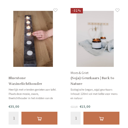
-32%
Moes & Griet
Bluestone
(Soja) Geurkaars | Back to
Waxinelichthouder
Nature
Heerlijk met vrienden genieten aan tafel.
Ecologische (vegan, soja) geurkaars
Plaats deze mooie, zware,
Inhoud: 120ml vol met liefde voor mens
theelichthouder in het midden van de
en natuur
tafel en geniet van de gezelligheid!
Geur: Ruikt naar een kruidig bos, vol
€35,00
€15,00
Deze waxinelichthouder heeft plek voor 6
zilversparren, patchoeli en vanille!
€22,00
kaarsen.