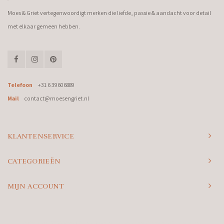
Moes & Griet vertegenwoordigt merken die liefde, passie & aandacht voor detail
met elkaar gemeen hebben.
Telefoon
+31 6 39606889
Mail
contact@moesengriet.nl
KLANTENSERVICE
CATEGORIEËN
MIJN ACCOUNT
© Copyright 2026 Moes & Griet - Powered by
Lightspeed
- Theme by
Shopmonkey