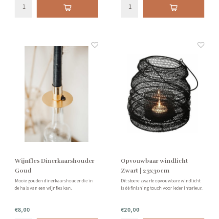
Wijnfles Dinerkaarshouder
Opvouwbaar windlicht
Goud
Zwart | 23x30cm
Mooie gouden dinerkaarshouder die in
Dit stoere zwarte opvouwbare windlicht
de hals van een wijnfles kan.
is dé finishing touch voor ieder interieur.
€8,00
€20,00