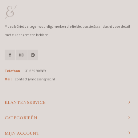
Moes & Griet vertegenwoordigt merken die liefde, passie & aandacht voor detail
met elkaar gemeen hebben.
Telefoon
+31 6 39606889
Mail
contact@moesengriet.nl
KLANTENSERVICE
CATEGORIEËN
MIJN ACCOUNT