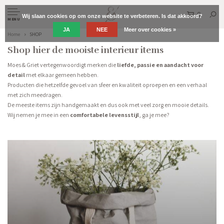
0
Wij slaan cookies op om onze website te verbeteren. Is dat akkoord?
MENU
JA
NEE
Meer over cookies »
Home
SHOP
Shop hier de mooiste interieur items
Moes & Griet vertegenwoordigt merken die
liefde, passie en aandacht voor
detail
met elkaar gemeen hebben.
Producten die hetzelfde gevoel van sfeer en kwaliteit oproepen en een verhaal
met zich meedragen.
De meeste items zijn handgemaakt en dus ook met veel zorg en mooie details.
Wij nemen je mee in een
comfortabele levensstijl
, ga je mee?