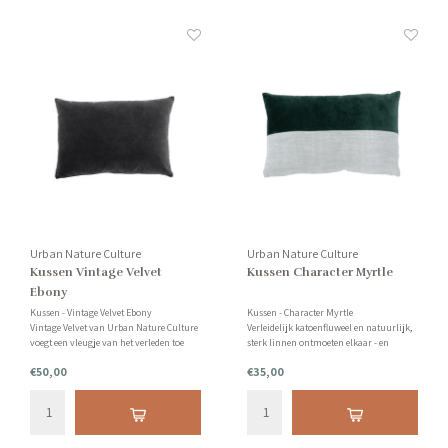
Urban Nature Culture
Urban Nature Culture
Kussen Vintage Velvet
Kussen Character Myrtle
Ebony
Kussen - Vintage Velvet Ebony
Kussen - Character Myrtle
Vintage Velvet van Urban Nature Culture
Verleidelijk katoenfluweel en natuurlijk,
voegt een vleugje van het verleden toe
sterk linnen ontmoeten elkaar - en
aan de interieurs van vandaag. Een
moedigen je aan om te genieten van een
€50,00
€35,00
opmerkelijk en uniek kussen, gemaakt
van de zachte knuffels na een drukke
van getransformeerd fluweel, dat een
dag.
roestige, oude look illustreert.