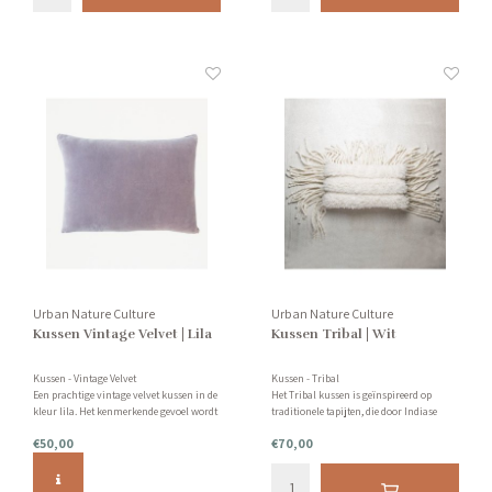
Urban Nature Culture
Urban Nature Culture
Kussen Vintage Velvet | Lila
Kussen Tribal | Wit
Kussen - Vintage Velvet
Kussen - Tribal
Een prachtige vintage velvet kussen in de
Het Tribal kussen is geïnspireerd op
kleur lila. Het kenmerkende gevoel wordt
traditionele tapijten, die door Indiase
bereikt door het wassen van de stof met
ambachtslieden met de hand worden
€50,00
€70,00
natuurlijke puimsteen, waardoor het die
gedragen. Een moderne kijk op de
vintage uitstraling krijgt. Inclusief
klassieke constructie van oogstrelende
binnenkussen.
neutrale kleuren. Inclusief