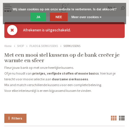
0
Wij slaan cookies op om onze website te verbeteren. Is dat akkoord?
MENU
JA
NEE
Meer over cookies »
Afrekenen is uitgeschakeld.
Home
SHOP
PLAIDS & SIERKUSSENS
SIERKUSSENS
Met een mooi stel kussens op de bank creëer je
warmte en sfeer
Fleur jouw bank op met onze heerlijke kussens.
Of je nu houdt van
printjes, verfijnde stoffen of mooie basics
: hier kun je
terecht voor mooie selectie aan
duurzame sierkussens
.
Mix and match verschillende kussens voor een complete beleving.
Voor elke interieurstijl is er een bijpassend kussen te vinden.
Filters