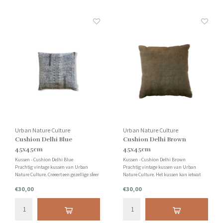
Urban Nature Culture
Urban Nature Culture
Cushion Delhi Blue
Cushion Delhi Brown
45x45cm
45x45cm
Kussen - Cushion Delhi Blue
Kussen - Cushion Delhi Brown
Prachtig vintage kussen van Urban
Prachtig vintage kussen van Urban
Nature Culture. Creeert een gezellige sfeer
Nature Culture. Het kussen kan ietwat
in de ruimte(s) van je huis! Heb je vragen
afwijken van de foto's, elk kussen is
€30,00
€30,00
over dit kussen? Neem gerust contact met
uniek en ultiem zacht.
ons op.