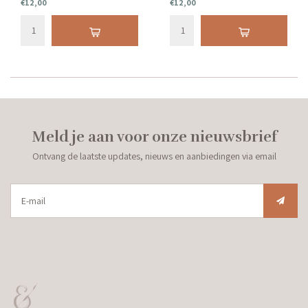
€12,00
€12,00
Deze sierkussenhoes is afgewerkt met
kan je los bijbestellen.
leuke flosjes.
Meld je aan voor onze nieuwsbrief
Ontvang de laatste updates, nieuws en aanbiedingen via email