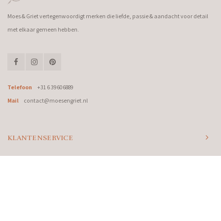
Moes & Griet vertegenwoordigt merken die liefde, passie & aandacht voor detail
met elkaar gemeen hebben.
Telefoon
+31 6 39606889
Mail
contact@moesengriet.nl
KLANTENSERVICE
CATEGORIEËN
MIJN ACCOUNT