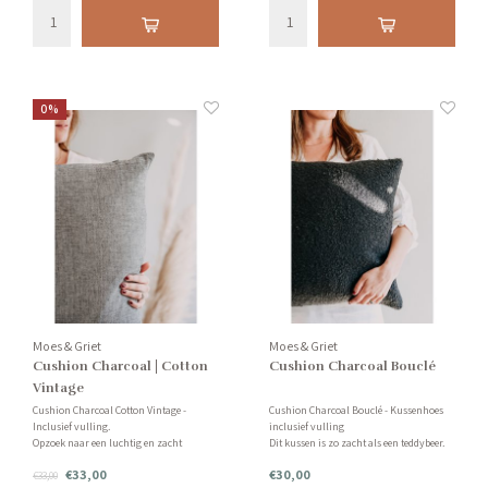
Stijlvol en tijdloos!
0%
Moes & Griet
Moes & Griet
Cushion Charcoal | Cotton
Cushion Charcoal Bouclé
Vintage
Cushion Charcoal Cotton Vintage -
Cushion Charcoal Bouclé - Kussenhoes
Inclusief vulling.
inclusief vulling
Opzoek naar een luchtig en zacht
Dit kussen is zo zacht als een teddybeer.
kussen? Dit linnen-look kussen is
De structuur voelt ontzettend zacht aan
€33,00
€30,00
heerlijk zacht en zorgt voor optimale
€33,00
voor je lichaam en hoofd. Een tijdloos en