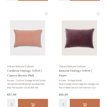
Urban Nature Culture
Urban Nature Culture
Cushion Vintage Velvet |
Kussen Vintage Velvet |
Cameo Brown Pink
Paars
Kussen - Cushion Vintage Velvet Cameo
Kussen - Vintage Velvet
Het kenmerkende gevoel wordt bereikt
Deze Vintage Velvet voegt een vleugje van
door het wassen van de stof met
het verleden toe aan het interieur van
natuurlijke puimsteen, waardoor het die
vandaag. Een uitstekende en unieke
€37,00
€50,00
vintage uitstraling krijgt waar we
kussenhoes van getransformeerd fluweel.
allemaal van houden. Inclusief
Inclusief binnenhoes.
binnenkussen.