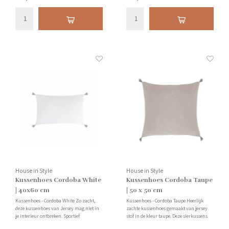
uit 95% polyester en 5% wol.
de vulling meegeleverd, dit wordt altijd
bij het product vermeld.
House in Style
House in Style
Kussenhoes Cordoba White
Kussenhoes Cordoba Taupe
| 40x60 cm
| 50 x 50 cm
Kussenhoes - Cordoba White Zo zacht,
Kussenhoes - Cordoba Taupe Heerlijk
deze kussenhoes van Jersey mag niet in
zachte kussenhoes gemaakt van jersey
je interieur ontbreken. Sportief
stof in de kleur taupe. Deze sierkussens
sierkussen in gebreide strepen jerseystof.
worden geleverd zonder vulling, deze