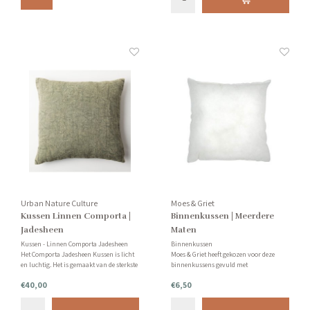
binnenkussen.
Urban Nature Culture
Moes & Griet
Kussen Linnen Comporta |
Binnenkussen | Meerdere
Jadesheen
Maten
Kussen - Linnen Comporta Jadesheen
Binnenkussen
Het Comporta Jadesheen Kussen is licht
Moes & Griet heeft gekozen voor deze
en luchtig. Het is gemaakt van de sterkste
binnenkussens gevuld met
natuurlijke vezel; linnen. De kleur heeft
gesiliconiseerde holle vezel. Holle vezel
€40,00
€6,50
een natuurlijke groene aardetint.
bestaat uit zeer goede kwaliteit, is
Inclusief binnenkussen.
wasbaar met behoud van volume en
vorm, anti-allergeen en zeer veerkrachtig