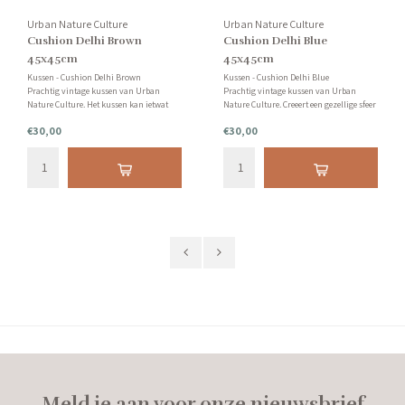
Urban Nature Culture
Urban Nature Culture
Cushion Delhi Brown
Cushion Delhi Blue
45x45cm
45x45cm
Kussen - Cushion Delhi Brown
Kussen - Cushion Delhi Blue
Prachtig vintage kussen van Urban
Prachtig vintage kussen van Urban
Nature Culture. Het kussen kan ietwat
Nature Culture. Creeert een gezellige sfeer
afwijken van de foto's, elk kussen is
in de ruimte(s) van je huis! Heb je vragen
€30,00
€30,00
uniek en ultiem zacht.
over dit kussen? Neem gerust contact met
ons op.
Meld je aan voor onze nieuwsbrief