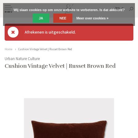
0
Wij slaan cookies op om onze website te verbeteren. Is dat akkoord?
MENU
JA
NEE
Meer over cookies »
Afrekenen is uitgeschakeld.
Home
Cushion Vintage Velvet | Russet Brown Red
Urban Nature Culture
Cushion Vintage Velvet | Russet Brown Red