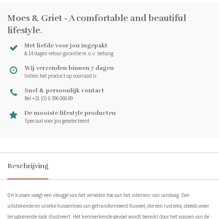
Moes & Griet - A comfortable and beautiful
lifestyle
.
Met liefde voor jou ingepakt
& 14 dagen retour garantie m.u.v. behang
Wij verzenden binnen 7 dagen
Indien het product op voorraad is
Snel & persoonlijk contact
Bel +31 (0) 6 396 068 89
De mooiste lifestyle producten
Speciaal voor jou geselecteerd
Beschrijving
Dit kussen voegt een vleugje van het verleden toe aan het interieur van vandaag. Een
uitstekende en unieke kussenhoes van getransformeerd fluweel, die een rustieke, steeds weer
terugkerende look illustreert. Het kenmerkende gevoel wordt bereikt door het wassen van de