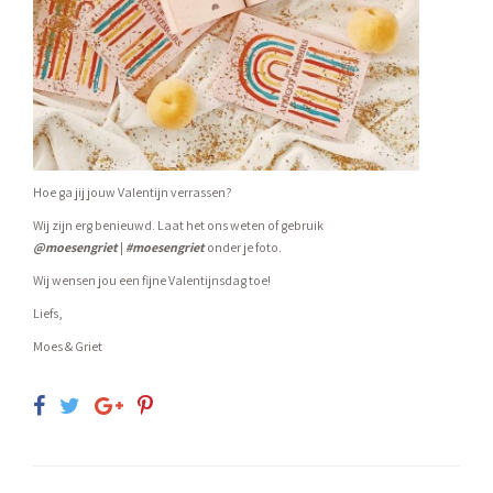
Hoe ga jij jouw Valentijn verrassen?
Wij zijn erg benieuwd. Laat het ons weten of gebruik
@moesengriet
|
#moesengriet
onder je foto.
Wij wensen jou een fijne Valentijnsdag toe!
Liefs,
Moes & Griet