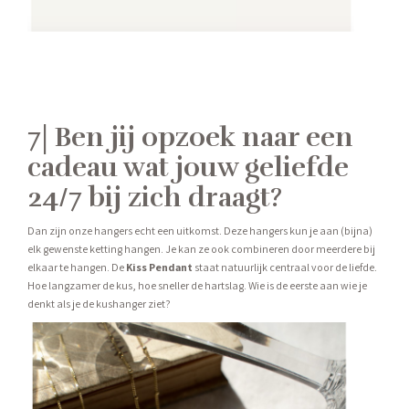
7| Ben jij opzoek naar een
cadeau wat jouw geliefde
24/7 bij zich draagt?
Dan zijn onze hangers echt een uitkomst. Deze hangers kun je aan (bijna)
elk gewenste ketting hangen. Je kan ze ook combineren door meerdere bij
elkaar te hangen. De
Kiss Pendant
staat natuurlijk centraal voor de liefde.
Hoe langzamer de kus, hoe sneller de hartslag. Wie is de eerste aan wie je
denkt als je de kushanger ziet?