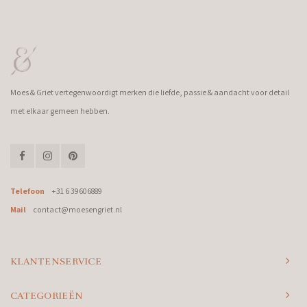
Moes & Griet vertegenwoordigt merken die liefde, passie & aandacht voor detail
met elkaar gemeen hebben.
Telefoon
+31 6 39606889
Mail
contact@moesengriet.nl
KLANTENSERVICE
CATEGORIEËN