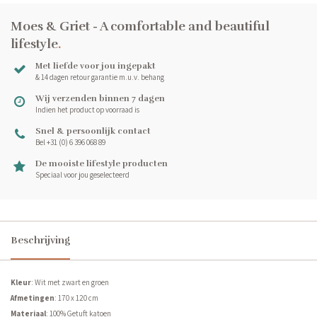
Moes & Griet - A comfortable and beautiful
lifestyle
.
Met liefde voor jou ingepakt
& 14 dagen retour garantie m.u.v. behang
Wij verzenden binnen 7 dagen
Indien het product op voorraad is
Snel & persoonlijk contact
Bel +31 (0) 6 396 068 89
De mooiste lifestyle producten
Speciaal voor jou geselecteerd
Beschrijving
Kleur
: Wit met zwart en groen
Afmetingen
: 170 x 120 cm
Materiaal
: 100% Getuft katoen