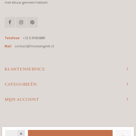
met elkaar gemeen hebben.
Telefoon
+31 6 39606889
Mail
contact@moesengriet.nl
KLANTENSERVICE
CATEGORIEËN
MIJN ACCOUNT
© Copyright 2026 Moes & Griet - Powered by
Lightspeed
- Theme by
Shopmonkey
+