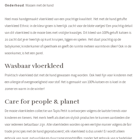
Onderhoud
: Wassen met de hand
Heel mooi handgemaakt vloerkleed van een prachtige kwaliteit. Het met de hand getufte
vloerkleed Ethnic in de kleur groen is heerlijk zacht voor de blote voetjes! Een prachtig detail
van dit vloerkleed is de mooie bies met vrolijke kwastjes. Dit kleed van 100% getuft katoen is
zo zacht dat je er heerlijk op kunt kruipen, liggen en spelen. Het staat prachtig op de
babykamer, kinderkamer of speelhoek en geeft de ruimte meteen warmte en sfeer! Ook in de
woonkamer, is het een parel.
Wasbaar vloerkleed
Praktisch vloerkleed dat met de hand gewassen mag worden. Ook heel fijn voor kinderen met
een allergie of overgevoeligheid voor stof. Het is gemaakt van 100% katoen en is koel in de
zomer en warm in de winter!
Care for people & planet
De mooie vloerkleden collectie van Tapis Petit is ontworpen volgens de laatste trends voor
kinderen en tieners. Het merk heeft als doel om stylish producten te kunnen aanbieden die
voor iedereen betaalbaar zijn. Alle vloerkleden worden op een eerlijke manier volgens de fair
trade principes met de hand geproduceerd; elk vloerkleed is dus uniek! Er wordt alleen
gebruik van pure, natuurlijke en duurzame grondstoffen zonder het gebruik van schadelijke