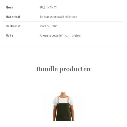
Merk
UASHMAMA®
Materiaal
Italiaans stonewashed katoen
Herkomst
Toscane, Italië
Note
Alleen te bestellen i.c.m. bretels
Bundle producten