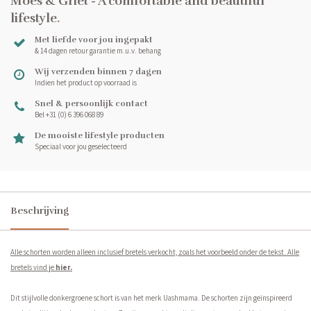
Moes & Griet - A comfortable and beautiful
lifestyle
.
Met liefde voor jou ingepakt
& 14 dagen retour garantie m.u.v. behang
Wij verzenden binnen 7 dagen
Indien het product op voorraad is
Snel & persoonlijk contact
Bel +31 (0) 6 396 068 89
De mooiste lifestyle producten
Speciaal voor jou geselecteerd
Beschrijving
Alle schorten worden alleen inclusief bretels verkocht, zoals het voorbeeld onder de tekst. Alle
bretels vind je
hier
.
Dit stijlvolle donkergroene schort is van het merk Uashmama. De schorten zijn geïnspireerd