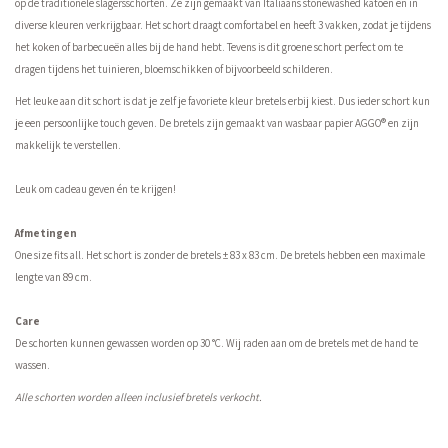
op de traditionele slagersschorten. Ze zijn gemaakt van Italiaans stonewashed katoen en in
diverse kleuren verkrijgbaar. Het schort draagt comfortabel en heeft 3 vakken, zodat je tijdens
het koken of barbecueën alles bij de hand hebt. Tevens is dit groene schort perfect om te
dragen tijdens het tuinieren, bloemschikken of bijvoorbeeld schilderen.
Het leuke aan dit schort is dat je zelf je favoriete kleur bretels erbij kiest. Dus ieder schort kun
je een persoonlijke touch geven. De bretels zijn gemaakt van wasbaar papier AGGO® en zijn
makkelijk te verstellen.
Leuk om cadeau geven én te krijgen!
Afmetingen
One size fits all. Het schort is zonder de bretels ± 83 x 83 cm. De bretels hebben een maximale
lengte van 89 cm.
Care
De schorten kunnen gewassen worden op 30 °C. Wij raden aan om de bretels met de hand te
wassen.
Alle schorten worden alleen inclusief bretels verkocht.