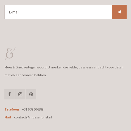
Moes & Griet vertegenwoordigt merken die liefde, passie & aandacht voor detail
met elkaar gemeen hebben.
Telefoon
+31 6 39606889
Mail
contact@moesengriet.nl