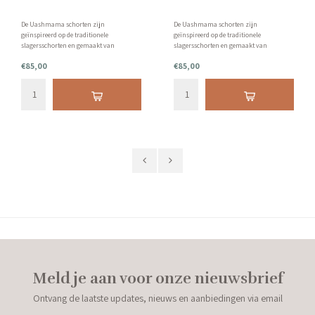
De Uashmama schorten zijn
De Uashmama schorten zijn
geïnspireerd op de traditionele
geïnspireerd op de traditionele
slagersschorten en gemaakt van
slagersschorten en gemaakt van
Italiaans stonewashed katoen. Met bretels
Italiaans stonewashed katoen. Met bretels
€85,00
€85,00
in diverse kleuren.
in diverse kleuren.
Meld je aan voor onze nieuwsbrief
Ontvang de laatste updates, nieuws en aanbiedingen via email