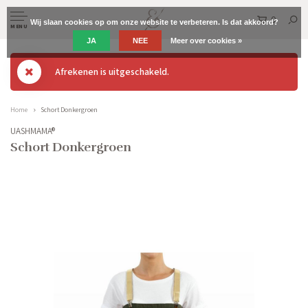
0
Wij slaan cookies op om onze website te verbeteren. Is dat akkoord?
MENU
JA
NEE
Meer over cookies »
Afrekenen is uitgeschakeld.
Home
Schort Donkergroen
UASHMAMA®
Schort Donkergroen