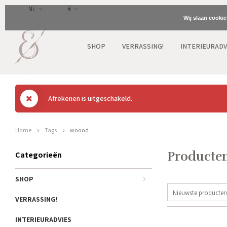
NL
€
Wij slaan cooki
SHOP
VERRASSING!
INTERIEURADV
Afrekenen is uitgeschakeld.
Home
Tags
woood
Producte
Categorieën
SHOP
Nieuwste producten
VERRASSING!
INTERIEURADVIES