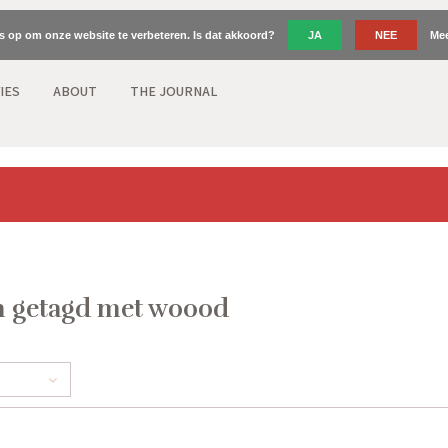
es op om onze website te verbeteren. Is dat akkoord?
JA
NEE
Mee
IES
ABOUT
THE JOURNAL
n getagd met woood