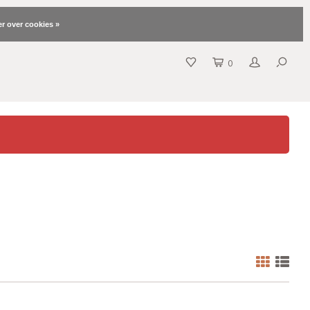
r over cookies »
0