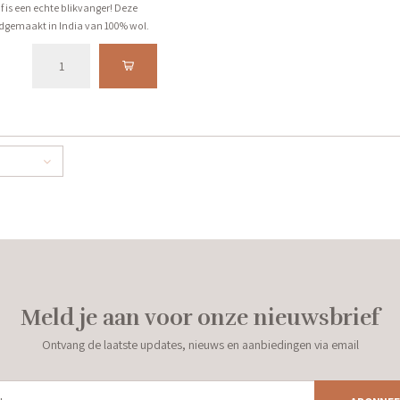
 is een echte blikvanger! Deze
ndgemaakt in India van 100% wol.
gemaakte karakter van dit item,
tie verwachten in het uiterlijk van
0
Meld je aan voor onze nieuwsbrief
Ontvang de laatste updates, nieuws en aanbiedingen via email