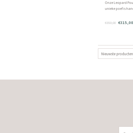
Onze Leopard Pouf
unieke poef is ha
Vanwege het hand
kun je lichte varia
€315,0
€350,00
elk stuk.
Nieuwste producten