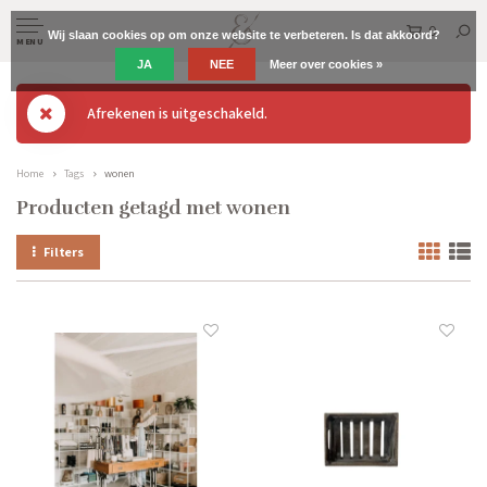
0
Wij slaan cookies op om onze website te verbeteren. Is dat akkoord?
MENU
JA
NEE
Meer over cookies »
Afrekenen is uitgeschakeld.
Home
Tags
wonen
Producten getagd met wonen
Filters