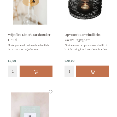
Wijnfles Dinerkaarshouder
Opvouwbaar windlicht
Goud
Zwart | 23x30cm
Mooie gouden dinerkaarshouder die in
Dit stoere zwarte opvouwbare windlicht
de hals van een wijnfles kan.
is dé finishing touch voor ieder interieur.
€8,00
€20,00