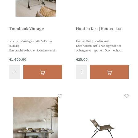
Toonbank Vintage
Houten Kist | Houten krat
Toonbank Vintage - 120x65x150cm
Houten Kist | Houten krat
(LxBxH)
Deze houten kist is handig voor het
Een prachtige houten toonbank met
opbergen van spullen. Door het hout
stalen beugels en poten. Maakt een
krijgt je woning een landelijk look. Erg
€1.400,00
€25,00
ruimte uniek en creëert gezellige sfeer.
leuk en handig! Afmetingen: LxBxH -
Prachtig om je schatten te presenteren.
40x29x17cm
Mooie lade erin met een glazen plaat
erboven.