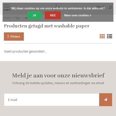
0
Wij slaan cookies op om onze website te verbeteren. Is dat akkoord?
MENU
JA
NEE
Meer over cookies »
Home
Tags
washable paper
Producten getagd met washable paper
Filters
Geen producten gevonden!...
Meld je aan voor onze nieuwsbrief
Ontvang de laatste updates, nieuws en aanbiedingen via email