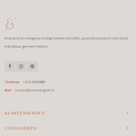
Moes & Griet vertegenwoordigt merken die liefde, passie & aandacht voor detail
met elkaar gemeen hebben.
Telefoon
+31 6 39606889
Mail
contact@moesengriet.nl
KLANTENSERVICE
CATEGORIEËN