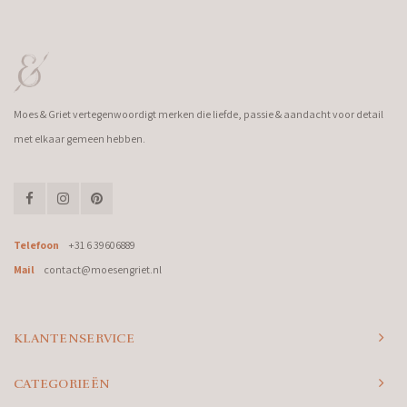
Moes & Griet vertegenwoordigt merken die liefde, passie & aandacht voor detail
met elkaar gemeen hebben.
Telefoon
+31 6 39606889
Mail
contact@moesengriet.nl
KLANTENSERVICE
CATEGORIEËN