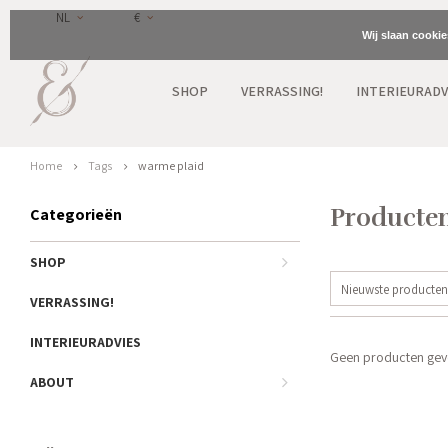
NL
€
Wij slaan cooki
SHOP
VERRASSING!
INTERIEURADV
Home
Tags
warme plaid
Producten
Categorieën
SHOP
Nieuwste producten
VERRASSING!
INTERIEURADVIES
Geen producten gevo
ABOUT