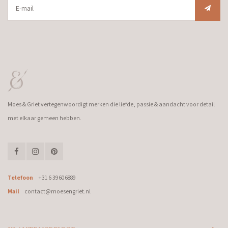
Moes & Griet vertegenwoordigt merken die liefde, passie & aandacht voor detail
met elkaar gemeen hebben.
Telefoon
+31 6 39606889
Mail
contact@moesengriet.nl