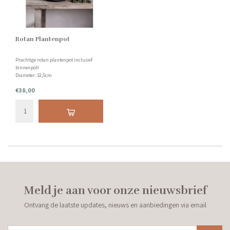
Rotan Plantenpot
Prachtige rotan plantenpot inclusief
binnenpot!
Diameter: 32,5cm
Binnenpot: 27cm
€38,00
Hoogte: 27,5 cm
Meld je aan voor onze nieuwsbrief
Ontvang de laatste updates, nieuws en aanbiedingen via email