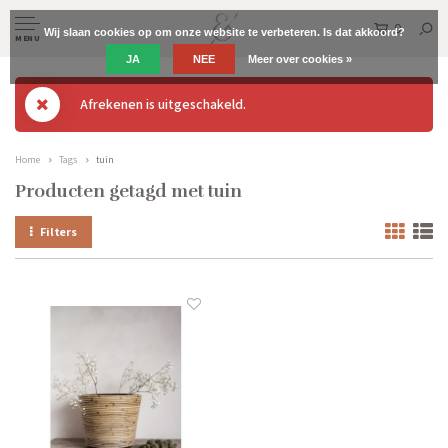
0
Wij slaan cookies op om onze website te verbeteren. Is dat akkoord?
MENU
JA
NEE
Meer over cookies »
Afrekenen is uitgeschakeld.
Home
Tags
tuin
Producten getagd met tuin
Filters