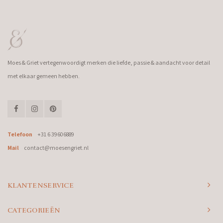
Moes & Griet vertegenwoordigt merken die liefde, passie & aandacht voor detail
met elkaar gemeen hebben.
Telefoon
+31 6 39606889
Mail
contact@moesengriet.nl
KLANTENSERVICE
CATEGORIEËN