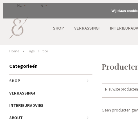
NL
€
Wij slaan cooki
SHOP
VERRASSING!
INTERIEURADV
Home
Tags
tipi
Producten
Categorieën
SHOP
Nieuwste producten
VERRASSING!
INTERIEURADVIES
Geen producten gevo
ABOUT