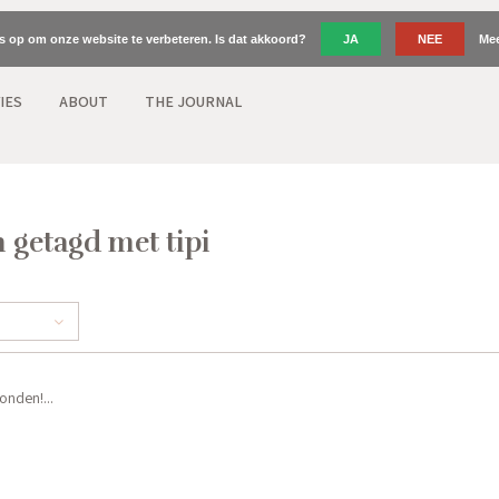
es op om onze website te verbeteren. Is dat akkoord?
JA
NEE
Mee
IES
ABOUT
THE JOURNAL
 getagd met tipi
nden!...