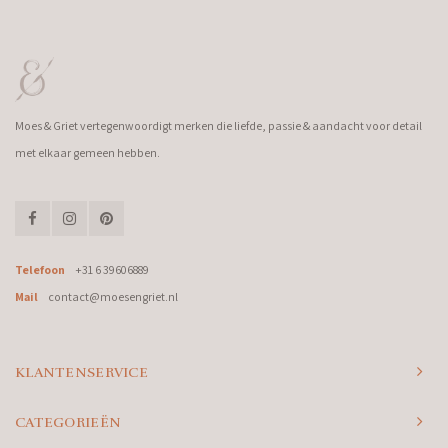
Moes & Griet vertegenwoordigt merken die liefde, passie & aandacht voor detail
met elkaar gemeen hebben.
Telefoon
+31 6 39606889
Mail
contact@moesengriet.nl
KLANTENSERVICE
CATEGORIEËN