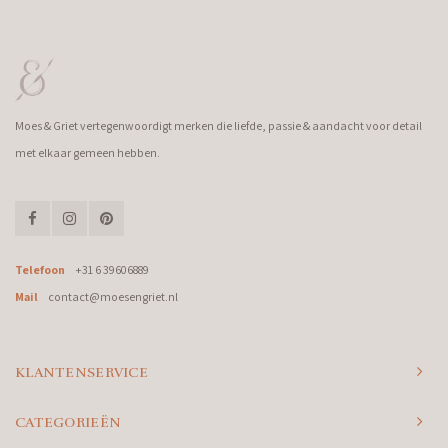
Moes & Griet vertegenwoordigt merken die liefde, passie & aandacht voor detail
met elkaar gemeen hebben.
Telefoon
+31 6 39606889
Mail
contact@moesengriet.nl
KLANTENSERVICE
CATEGORIEËN