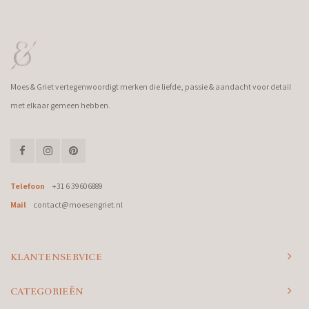
Moes & Griet vertegenwoordigt merken die liefde, passie & aandacht voor detail
met elkaar gemeen hebben.
Telefoon
+31 6 39606889
Mail
contact@moesengriet.nl
KLANTENSERVICE
CATEGORIEËN