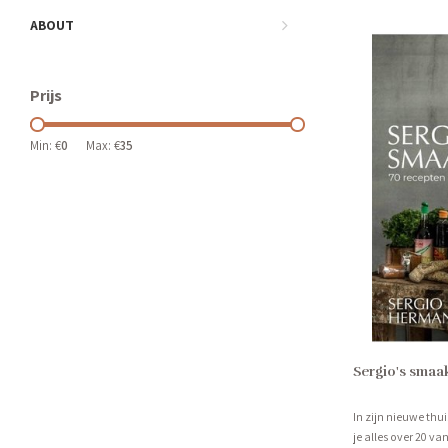
ABOUT
Prijs
Min: €
0
Max: €
35
Sergio's sma
In zijn nieuwe th
je alles over 20 v