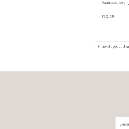
Daarnaast leert hij
om gerechten meer
of juist nuance te 
€32,00
Nieuwste producten