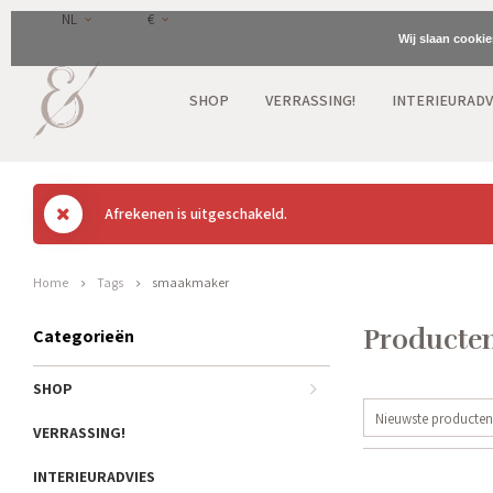
NL
€
Wij slaan cooki
SHOP
VERRASSING!
INTERIEURADV
Afrekenen is uitgeschakeld.
Home
Tags
smaakmaker
Producte
Categorieën
SHOP
Nieuwste producten
VERRASSING!
INTERIEURADVIES