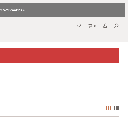
r over cookies »
0