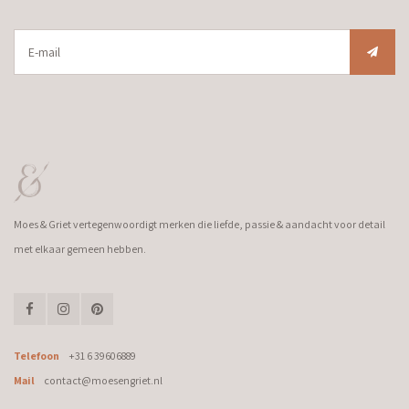
Moes & Griet vertegenwoordigt merken die liefde, passie & aandacht voor detail
met elkaar gemeen hebben.
Telefoon
+31 6 39606889
Mail
contact@moesengriet.nl