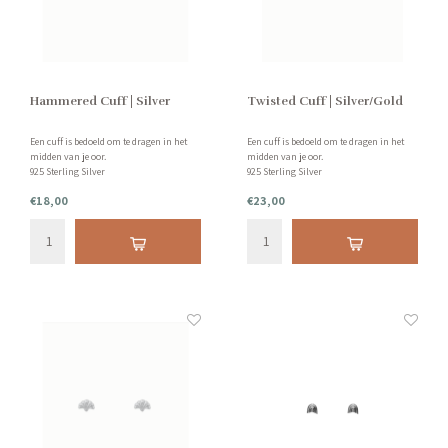
Hammered Cuff | Silver
Twisted Cuff | Silver/Gold
Een cuff is bedoeld om te dragen in het
Een cuff is bedoeld om te dragen in het
midden van je oor.
midden van je oor.
925 Sterling Silver
925 Sterling Silver
Afmeting: 8 mm
Afmeting: 12 mm
€18,00
€23,00
Handgemaakt door echte vakmensen!
Handgemaakt door echte vakmensen