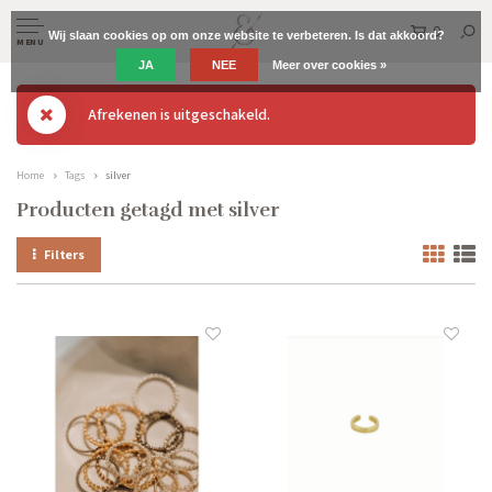
0
Wij slaan cookies op om onze website te verbeteren. Is dat akkoord?
MENU
JA
NEE
Meer over cookies »
Afrekenen is uitgeschakeld.
Home
Tags
silver
Producten getagd met silver
Filters