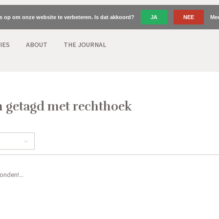
es op om onze website te verbeteren. Is dat akkoord?
JA
NEE
Mee
IES
ABOUT
THE JOURNAL
 getagd met rechthoek
nden!...