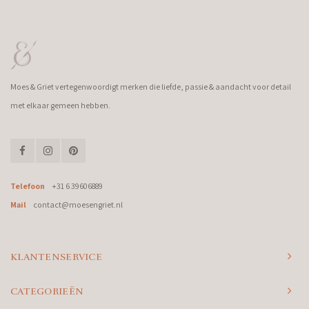
Moes & Griet vertegenwoordigt merken die liefde, passie & aandacht voor detail
met elkaar gemeen hebben.
Telefoon
+31 6 39606889
Mail
contact@moesengriet.nl
KLANTENSERVICE
CATEGORIEËN