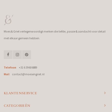
Moes & Griet vertegenwoordigt merken die liefde, passie & aandacht voor detail
met elkaar gemeen hebben.
Telefoon
+31 6 39606889
Mail
contact@moesengriet.nl
KLANTENSERVICE
CATEGORIEËN