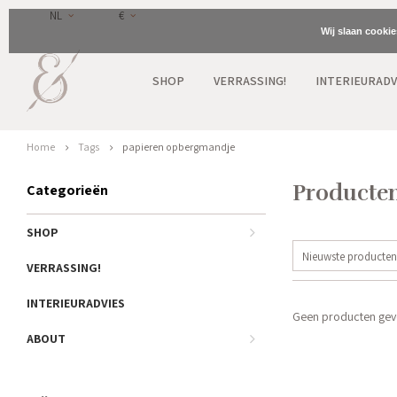
NL
€
Wij slaan cooki
SHOP
VERRASSING!
INTERIEURADV
Home
Tags
papieren opbergmandje
Producten
Categorieën
SHOP
Nieuwste producten
VERRASSING!
INTERIEURADVIES
Geen producten gevo
ABOUT