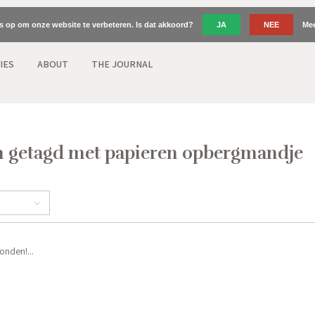
es op om onze website te verbeteren. Is dat akkoord?
JA
NEE
Mee
IES
ABOUT
THE JOURNAL
 getagd met papieren opbergmandje
nden!...