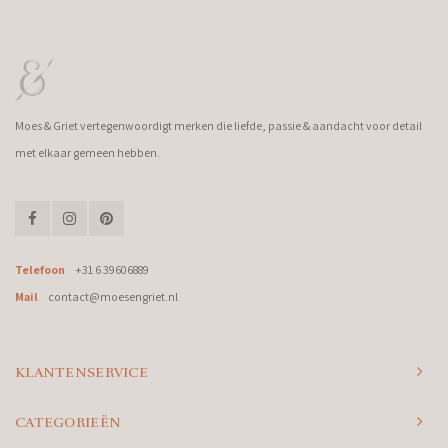
Moes & Griet vertegenwoordigt merken die liefde, passie & aandacht voor detail
met elkaar gemeen hebben.
Telefoon
+31 6 39606889
Mail
contact@moesengriet.nl
KLANTENSERVICE
CATEGORIEËN