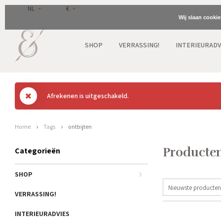
NL
€
Wij slaan cooki
SHOP
VERRASSING!
INTERIEURADV
Afrekenen is uitgeschakeld.
Home
Tags
ontbijten
Producten
Categorieën
SHOP
Nieuwste producten
VERRASSING!
INTERIEURADVIES