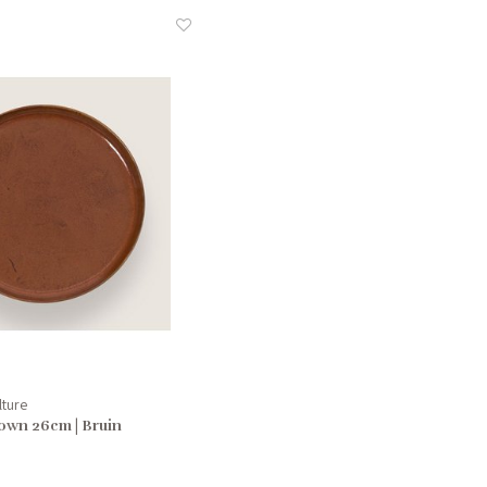
lture
own 26cm | Bruin