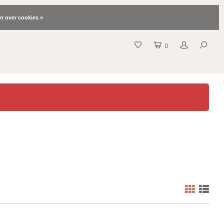
r over cookies »
0