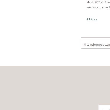
Maat: Ø 26 x 1,3 c
Vaatwasmachineb
Ovenbestendig: N
Magnetronbestend
€18,00
Nieuwste producten