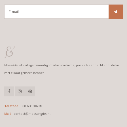
Moes & Griet vertegenwoordigt merken die liefde, passie & aandacht voor detail
met elkaar gemeen hebben.
Telefoon
+31 6 39606889
Mail
contact@moesengriet.nl