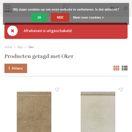
0
Wij slaan cookies op om onze website te verbeteren. Is dat akkoord?
MENU
JA
NEE
Meer over cookies »
Afrekenen is uitgeschakeld.
Home
Tags
Oker
Producten getagd met Oker
Filters