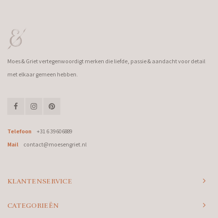
Moes & Griet vertegenwoordigt merken die liefde, passie & aandacht voor detail
met elkaar gemeen hebben.
Telefoon
+31 6 39606889
Mail
contact@moesengriet.nl
KLANTENSERVICE
CATEGORIEËN