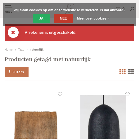
0
Wij slaan cookies op om onze website te verbeteren. Is dat akkoord?
MENU
JA
NEE
Meer over cookies »
Afrekenen is uitgeschakeld.
Home
Tags
natuurlijk
Producten getagd met natuurlijk
Filters