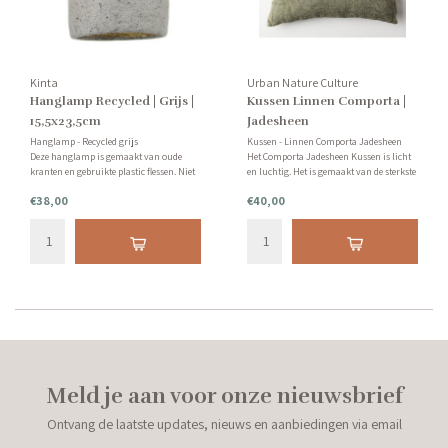
Kinta
Urban Nature Culture
Hanglamp Recycled | Grijs |
Kussen Linnen Comporta |
15,5x23,5cm
Jadesheen
Hanglamp - Recycled grijs
Kussen - Linnen Comporta Jadesheen
Deze hanglamp is gemaakt van oude
Het Comporta Jadesheen Kussen is licht
kranten en gebruikte plastic flessen. Niet
en luchtig. Het is gemaakt van de sterkste
alleen prachtig, maar je doet daarmee
natuurlijke vezel; linnen. De kleur heeft
€38,00
€40,00
ook iets moois voor de wereld. En dat is
een natuurlijke groene aardetint.
waar wij toch iedere keer weer voor
Inclusief binnenkussen.
vallen...
Meld je aan voor onze nieuwsbrief
Ontvang de laatste updates, nieuws en aanbiedingen via email