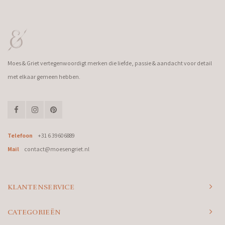
Moes & Griet vertegenwoordigt merken die liefde, passie & aandacht voor detail
met elkaar gemeen hebben.
Telefoon
+31 6 39606889
Mail
contact@moesengriet.nl
KLANTENSERVICE
CATEGORIEËN