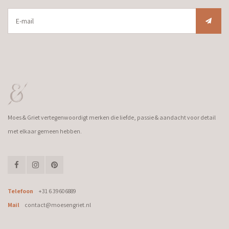
Moes & Griet vertegenwoordigt merken die liefde, passie & aandacht voor detail
met elkaar gemeen hebben.
Telefoon
+31 6 39606889
Mail
contact@moesengriet.nl