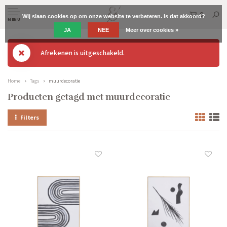
0
Wij slaan cookies op om onze website te verbeteren. Is dat akkoord?
MENU
JA
NEE
Meer over cookies »
Afrekenen is uitgeschakeld.
Home
Tags
muurdecoratie
Producten getagd met muurdecoratie
Filters