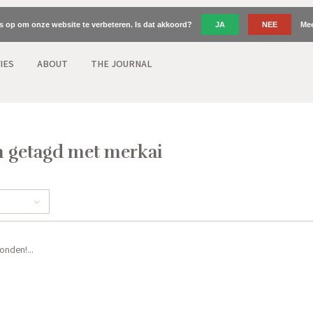
es op om onze website te verbeteren. Is dat akkoord?
JA
NEE
Mee
IES
ABOUT
THE JOURNAL
 getagd met merkai
nden!...