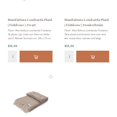
Manifattura Lombarda Plaid
Manifattura Lombarda Plaid
| Fishbone | Zwart
| Fishbone | Donkerbruin
Plaid - Manifattura Lombarda Fishbone
Plaid - Manifattura Lombarda Fishbone
De plaids zijn mooi van kleur en lekker
Deze plaids combineren stuk voor stuk
zacht. Met een formaat van 130 x 175 cm
een mooie kleur met een wit/beige
zijn ze royaal van formaat. De
visgraatmotiefje. Het geeft de plaids een
€55,00
€55,00
kleurenvariatie zorgt er voor dat ze in
luxueuze uitstraling maakt dat zelfs wat
vrijwel ieder interieur passen.
sprekendere kleuren nog zacht en
bescheiden ogen.