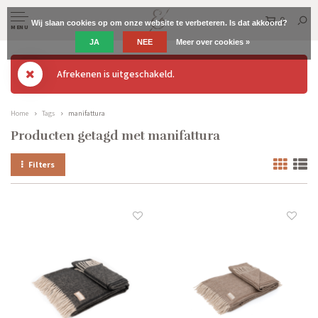
0
Wij slaan cookies op om onze website te verbeteren. Is dat akkoord?
MENU
JA
NEE
Meer over cookies »
Afrekenen is uitgeschakeld.
Home
Tags
manifattura
Producten getagd met manifattura
Filters