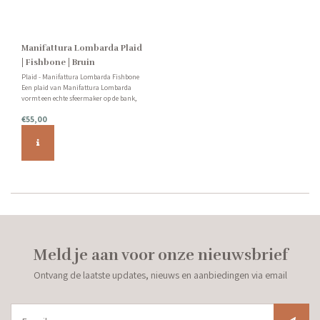
Manifattura Lombarda Plaid
| Fishbone | Bruin
Plaid - Manifattura Lombarda Fishbone
Een plaid van Manifattura Lombarda
vormt een echte sfeermaker op de bank,
op bed of lekker op het terras. De plaids
€55,00
zijn mooi van kleur en lekker zacht. Met
een formaat van 130 x 175 cm zijn ze
royaal van formaat.
Meld je aan voor onze nieuwsbrief
Ontvang de laatste updates, nieuws en aanbiedingen via email