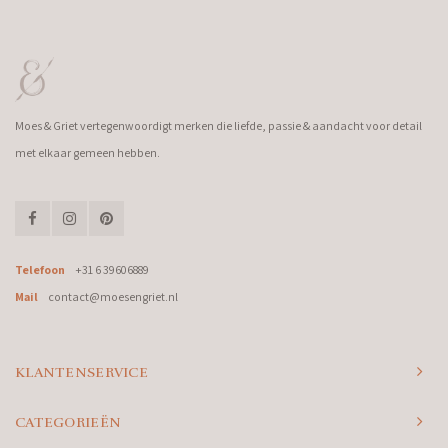
Moes & Griet vertegenwoordigt merken die liefde, passie & aandacht voor detail
met elkaar gemeen hebben.
Telefoon
+31 6 39606889
Mail
contact@moesengriet.nl
KLANTENSERVICE
CATEGORIEËN