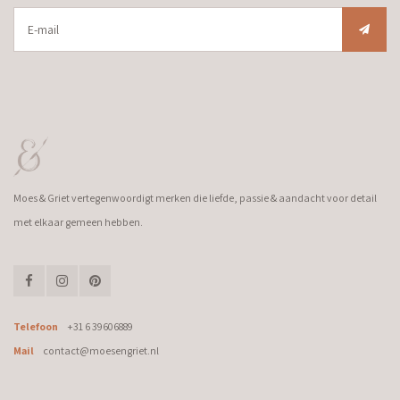
Moes & Griet vertegenwoordigt merken die liefde, passie & aandacht voor detail
met elkaar gemeen hebben.
Telefoon
+31 6 39606889
Mail
contact@moesengriet.nl