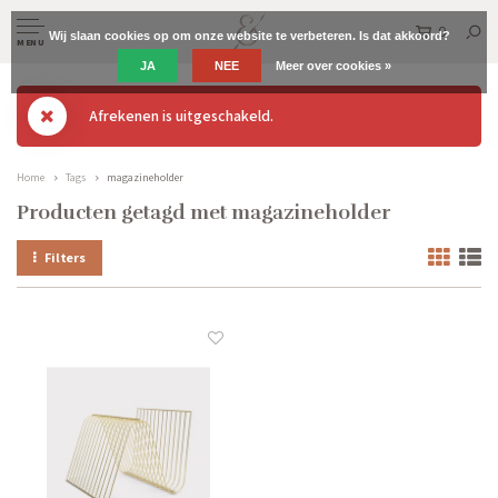
0
Wij slaan cookies op om onze website te verbeteren. Is dat akkoord?
MENU
JA
NEE
Meer over cookies »
Afrekenen is uitgeschakeld.
Home
Tags
magazineholder
Producten getagd met magazineholder
Filters