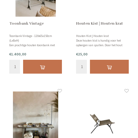
Toonbank Vintage
Houten Kist | Houten krat
Toonbank Vintage - 120x65x150cm
Houten Kist | Houten krat
(LxBxH)
Deze houten kist is handig voor het
Een prachtige houten toonbank met
opbergen van spullen. Door het hout
stalen beugels en poten. Maakt een
krijgt je woning een landelijk look. Erg
€1.400,00
€25,00
ruimte uniek en creëert gezellige sfeer.
leuk en handig! Afmetingen: LxBxH -
Prachtig om je schatten te presenteren.
40x29x17cm
Mooie lade erin met een glazen plaat
erboven.