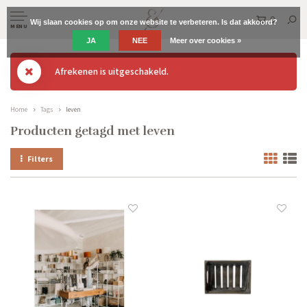
0
Wij slaan cookies op om onze website te verbeteren. Is dat akkoord?
MENU
JA
NEE
Meer over cookies »
Afrekenen is uitgeschakeld.
Home
Tags
leven
Producten getagd met leven
Filters