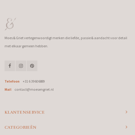
Moes & Griet vertegenwoordigt merken die liefde, passie & aandacht voor detail
met elkaar gemeen hebben.
Telefoon
+31 6 39606889
Mail
contact@moesengriet.nl
KLANTENSERVICE
CATEGORIEËN