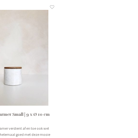
mer Small | 9 x Ø 10 cm
amer verdient af en toe ook wel
it helemaal goed met deze mooie