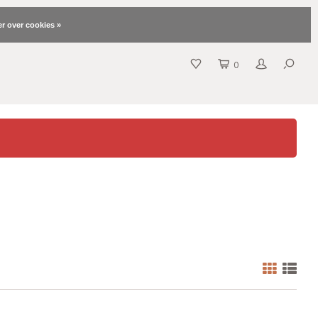
r over cookies »
0