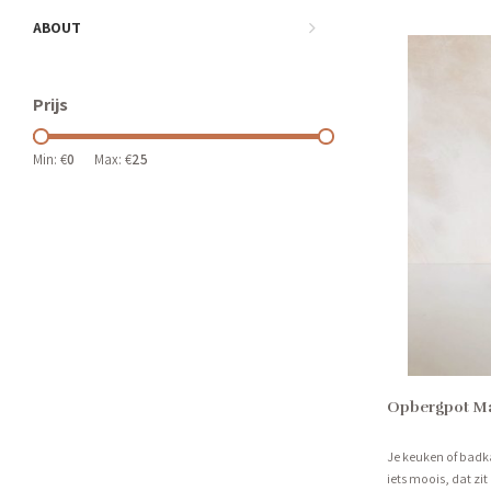
ABOUT
Prijs
Min: €
0
Max: €
25
Opbergpot Mar
Je keuken of badk
iets moois, dat z