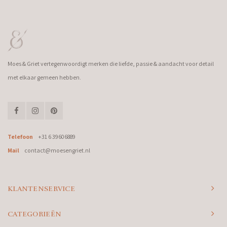
Moes & Griet vertegenwoordigt merken die liefde, passie & aandacht voor detail
met elkaar gemeen hebben.
Telefoon
+31 6 39606889
Mail
contact@moesengriet.nl
KLANTENSERVICE
CATEGORIEËN