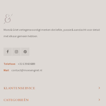
Moes & Griet vertegenwoordigt merken die liefde, passie & aandacht voor detail
met elkaar gemeen hebben.
Telefoon
+31 6 39606889
Mail
contact@moesengriet.nl
KLANTENSERVICE
CATEGORIEËN