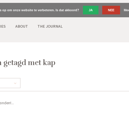
es op om onze website te verbeteren. Is dat akkoord?
JA
NEE
Mee
IES
ABOUT
THE JOURNAL
 getagd met kap
nden!...