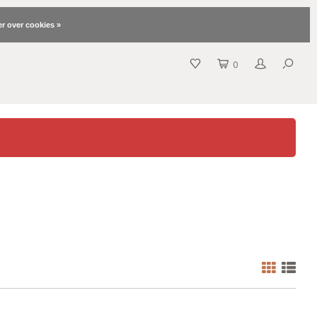
r over cookies »
0