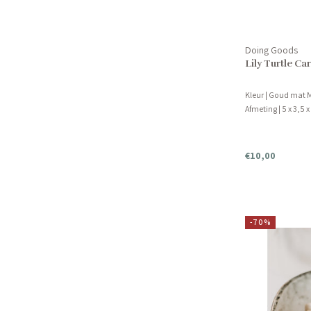
Doing Goods
Lily Turtle C
Kleur | Goud mat M
Afmeting | 5 x 3,5 
€10,00
-70%