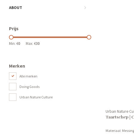
ABOUT
Prijs
Min: €
0
Max: €
30
Merken
Alle merken
Doing Goods
Urban Nature Culture
Urban Nature Cu
Taartschep | 
Materiaal: Messin