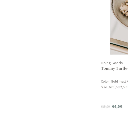
Doing Goods
Tommy Turtle
Color | Gold matt M
Size | 6 x 1,5 x 2,5
€4,50
€15,00