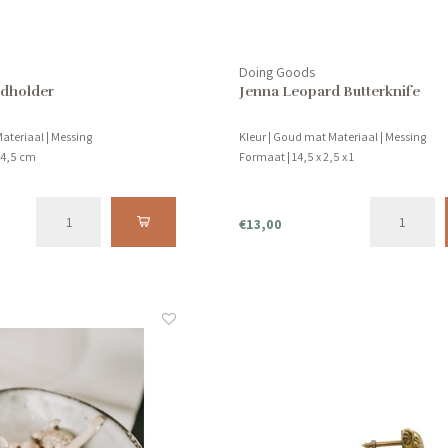
Doing Goods
ardholder
Jenna Leopard Butterknife
ateriaal | Messing
Kleur | Goud mat Materiaal | Messing
x 4,5 cm
Formaat | 14,5 x 2,5 x 1
€13,00