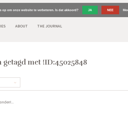
es op om onze website te verbeteren. Is dat akkoord?
JA
NEE
Mee
IES
ABOUT
THE JOURNAL
 getagd met !ID:45025848
nden!...