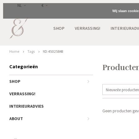
NL
€
Wij slaan cooki
SHOP
VERRASSING!
INTERIEURADV
Home
Tags
!ID:45025848
Producten
Categorieën
SHOP
Nieuwste producten
VERRASSING!
INTERIEURADVIES
Geen producten gevo
ABOUT