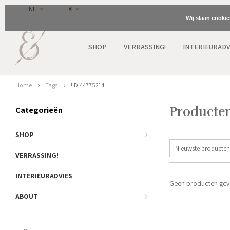
NL
€
Wij slaan cooki
SHOP
VERRASSING!
INTERIEURADV
Home
Tags
!ID:44775214
Producten
Categorieën
SHOP
Nieuwste producten
VERRASSING!
INTERIEURADVIES
Geen producten gevo
ABOUT