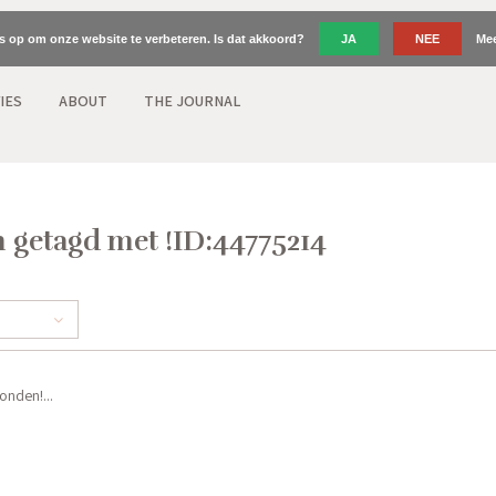
es op om onze website te verbeteren. Is dat akkoord?
JA
NEE
Mee
IES
ABOUT
THE JOURNAL
 getagd met !ID:44775214
nden!...