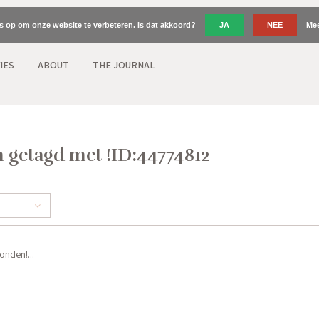
es op om onze website te verbeteren. Is dat akkoord?
JA
NEE
Mee
IES
ABOUT
THE JOURNAL
 getagd met !ID:44774812
nden!...