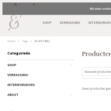
NL
€
Wij slaan cooki
SHOP
VERRASSING!
INTERIEURADV
Home
Tags
!ID:44774812
Producten
Categorieën
SHOP
Nieuwste producten
VERRASSING!
INTERIEURADVIES
Geen producten gevo
ABOUT