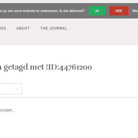
es op om onze website te verbeteren. Is dat akkoord?
JA
NEE
Mee
IES
ABOUT
THE JOURNAL
 getagd met !ID:44761200
nden!...