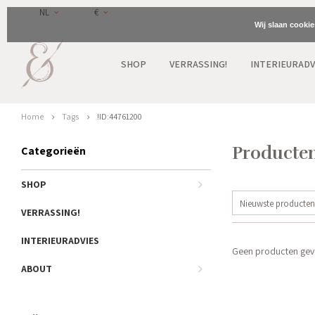
NL
€
Wij slaan cooki
SHOP
VERRASSING!
INTERIEURADV
Home
Tags
!ID:44761200
Producten
Categorieën
SHOP
Nieuwste producten
VERRASSING!
INTERIEURADVIES
Geen producten gevo
ABOUT