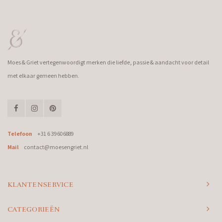
Moes & Griet vertegenwoordigt merken die liefde, passie & aandacht voor detail
met elkaar gemeen hebben.
Telefoon
+31 6 39606889
Mail
contact@moesengriet.nl
KLANTENSERVICE
CATEGORIEËN