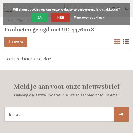
0
Wij slaan cookies op om onze website te verbeteren. Is dat akkoord?
MENU
JA
NEE
Meer over cookies »
Home
Tags
!ID:44760118
Producten getagd met !ID:44760118
Filters
Geen producten gevonden!...
Meld je aan voor onze nieuwsbrief
Ontvang de laatste updates, nieuws en aanbiedingen via email