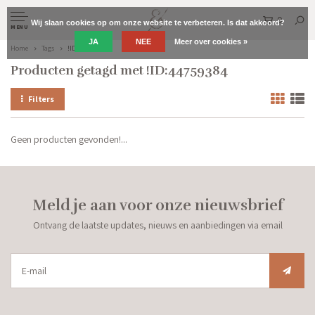
0
Wij slaan cookies op om onze website te verbeteren. Is dat akkoord?
MENU
JA
NEE
Meer over cookies »
Home
Tags
!ID:44759384
Producten getagd met !ID:44759384
Filters
Geen producten gevonden!...
Meld je aan voor onze nieuwsbrief
Ontvang de laatste updates, nieuws en aanbiedingen via email