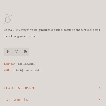
Moes & Griet vertegenwoordigt merken die liefde, passie & aandacht voor detail
met elkaar gemeen hebben.
Telefoon
+31 6 39606889
Mail
contact@moesengriet.nl
KLANTENSERVICE
CATEGORIEËN