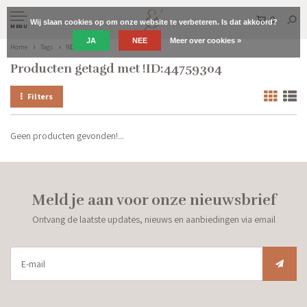
0
Wij slaan cookies op om onze website te verbeteren. Is dat akkoord?
MENU
JA
NEE
Meer over cookies »
Home
Tags
!ID:44759304
Producten getagd met !ID:44759304
Filters
Geen producten gevonden!...
Meld je aan voor onze nieuwsbrief
Ontvang de laatste updates, nieuws en aanbiedingen via email