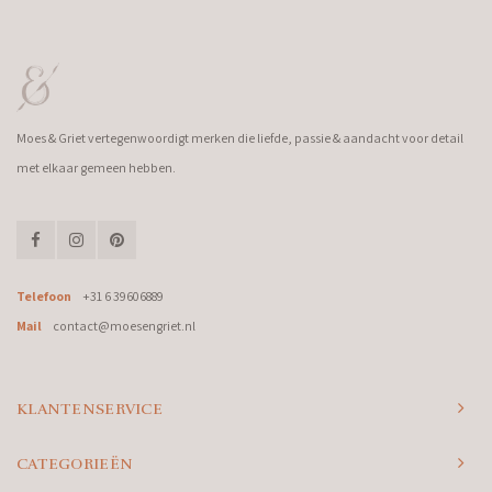
Moes & Griet vertegenwoordigt merken die liefde, passie & aandacht voor detail
met elkaar gemeen hebben.
Telefoon
+31 6 39606889
Mail
contact@moesengriet.nl
KLANTENSERVICE
CATEGORIEËN